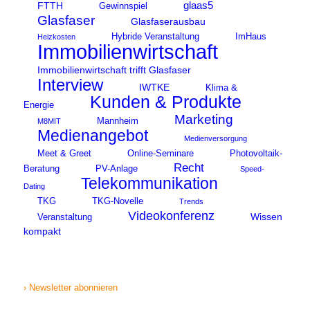
glaas5
FTTH
Gewinnspiel
Glasfaser
Glasfaserausbau
Hybride Veranstaltung
ImHaus
Heizkosten
Immobilienwirtschaft
Immobilienwirtschaft trifft Glasfaser
Interview
IWTKE
Klima &
Kunden & Produkte
Energie
Marketing
Mannheim
M8MIT
Medienangebot
Medienversorgung
Meet & Greet
Online-Seminare
Photovoltaik-
Recht
Beratung
PV-Anlage
Speed-
Telekommunikation
Dating
TKG
TKG-Novelle
Trends
Videokonferenz
Wissen
Veranstaltung
kompakt
› Newsletter abonnieren