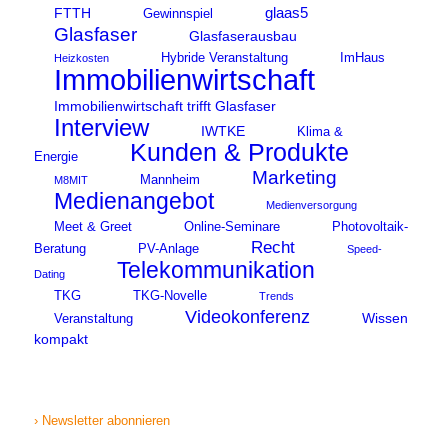
glaas5
FTTH
Gewinnspiel
Glasfaser
Glasfaserausbau
Hybride Veranstaltung
ImHaus
Heizkosten
Immobilienwirtschaft
Immobilienwirtschaft trifft Glasfaser
Interview
IWTKE
Klima &
Kunden & Produkte
Energie
Marketing
Mannheim
M8MIT
Medienangebot
Medienversorgung
Meet & Greet
Online-Seminare
Photovoltaik-
Recht
Beratung
PV-Anlage
Speed-
Telekommunikation
Dating
TKG
TKG-Novelle
Trends
Videokonferenz
Wissen
Veranstaltung
kompakt
› Newsletter abonnieren