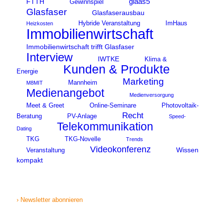
glaas5
FTTH
Gewinnspiel
Glasfaser
Glasfaserausbau
Hybride Veranstaltung
ImHaus
Heizkosten
Immobilienwirtschaft
Immobilienwirtschaft trifft Glasfaser
Interview
IWTKE
Klima &
Kunden & Produkte
Energie
Marketing
Mannheim
M8MIT
Medienangebot
Medienversorgung
Meet & Greet
Online-Seminare
Photovoltaik-
Recht
Beratung
PV-Anlage
Speed-
Telekommunikation
Dating
TKG
TKG-Novelle
Trends
Videokonferenz
Wissen
Veranstaltung
kompakt
› Newsletter abonnieren