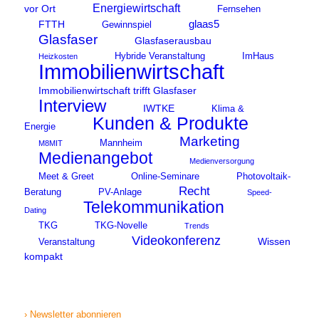
Energiewirtschaft
vor Ort
Fernsehen
glaas5
FTTH
Gewinnspiel
Glasfaser
Glasfaserausbau
Hybride Veranstaltung
ImHaus
Heizkosten
Immobilienwirtschaft
Immobilienwirtschaft trifft Glasfaser
Interview
IWTKE
Klima &
Kunden & Produkte
Energie
Marketing
Mannheim
M8MIT
Medienangebot
Medienversorgung
Meet & Greet
Online-Seminare
Photovoltaik-
Recht
Beratung
PV-Anlage
Speed-
Telekommunikation
Dating
TKG
TKG-Novelle
Trends
Videokonferenz
Wissen
Veranstaltung
kompakt
› Newsletter abonnieren