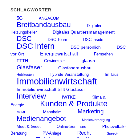
SCHLAGWÖRTER
5G
ANGACOM
Breitbandausbau
Digitaler
Digitales Quartiersmanagement
Heizungskeller
DSC
DSC-Team
DSC inside
DSC intern
DSC persönlich
DSC
Energiewirtschaft
vor Ort
Fernsehen
glaas5
FTTH
Gewinnspiel
Glasfaser
Glasfaserausbau
Hybride Veranstaltung
ImHaus
Heizkosten
Immobilienwirtschaft
Immobilienwirtschaft trifft Glasfaser
Interview
IWTKE
Klima &
Kunden & Produkte
Energie
Marketing
Mannheim
M8MIT
Medienangebot
Medienversorgung
Meet & Greet
Online-Seminare
Photovoltaik-
Recht
Beratung
PV-Anlage
Speed-