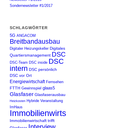
Sondernewsletter #1/2017
SCHLAGWÖRTER
5G
ANGACOM
Breitbandausbau
Digitales
Digitaler Heizungskeller
DSC
Quartiersmanagement
DSC
DSC-Team
DSC inside
intern
DSC persönlich
DSC vor Ort
Energiewirtschaft
Fernsehen
glaas5
FTTH
Gewinnspiel
Glasfaser
Glasfaserausbau
Hybride Veranstaltung
Heizkosten
ImHaus
Immobilienwirtschaft
Immobilienwirtschaft trifft
Interview
Glasfaser