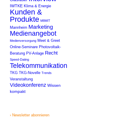
IWTKE
Klima & Energie
Kunden &
Produkte
M8MIT
Marketing
Mannheim
Medienangebot
Meet & Greet
Medienversorgung
Online-Seminare
Photovoltaik-
Recht
Beratung
PV-Anlage
Speed-Dating
Telekommunikation
TKG
TKG-Novelle
Trends
Veranstaltung
Videokonferenz
Wissen
kompakt
› Newsletter abonnieren