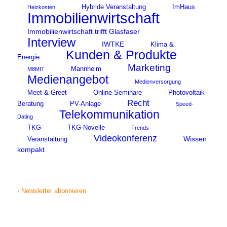
Hybride Veranstaltung
ImHaus
Heizkosten
Immobilienwirtschaft
Immobilienwirtschaft trifft Glasfaser
Interview
IWTKE
Klima &
Kunden & Produkte
Energie
Marketing
Mannheim
M8MIT
Medienangebot
Medienversorgung
Meet & Greet
Online-Seminare
Photovoltaik-
Recht
Beratung
PV-Anlage
Speed-
Telekommunikation
Dating
TKG
TKG-Novelle
Trends
Videokonferenz
Wissen
Veranstaltung
kompakt
› Newsletter abonnieren