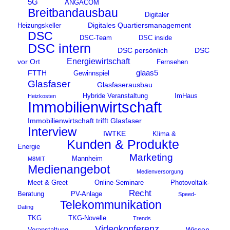
5G
ANGACOM
Breitbandausbau
Digitaler
Digitales Quartiersmanagement
Heizungskeller
DSC
DSC-Team
DSC inside
DSC intern
DSC persönlich
DSC
Energiewirtschaft
vor Ort
Fernsehen
glaas5
FTTH
Gewinnspiel
Glasfaser
Glasfaserausbau
Hybride Veranstaltung
ImHaus
Heizkosten
Immobilienwirtschaft
Immobilienwirtschaft trifft Glasfaser
Interview
IWTKE
Klima &
Kunden & Produkte
Energie
Marketing
Mannheim
M8MIT
Medienangebot
Medienversorgung
Meet & Greet
Online-Seminare
Photovoltaik-
Recht
Beratung
PV-Anlage
Speed-
Telekommunikation
Dating
TKG
TKG-Novelle
Trends
Videokonferenz
Wissen
Veranstaltung