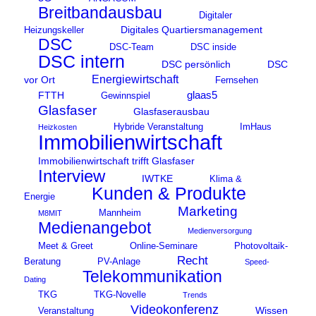
Breitbandausbau
Digitaler
Digitales Quartiersmanagement
Heizungskeller
DSC
DSC-Team
DSC inside
DSC intern
DSC persönlich
DSC
Energiewirtschaft
vor Ort
Fernsehen
glaas5
FTTH
Gewinnspiel
Glasfaser
Glasfaserausbau
Hybride Veranstaltung
ImHaus
Heizkosten
Immobilienwirtschaft
Immobilienwirtschaft trifft Glasfaser
Interview
IWTKE
Klima &
Kunden & Produkte
Energie
Marketing
Mannheim
M8MIT
Medienangebot
Medienversorgung
Meet & Greet
Online-Seminare
Photovoltaik-
Recht
Beratung
PV-Anlage
Speed-
Telekommunikation
Dating
TKG
TKG-Novelle
Trends
Videokonferenz
Wissen
Veranstaltung