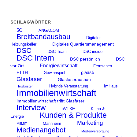
SCHLAGWÖRTER
5G
ANGACOM
Breitbandausbau
Digitaler
Digitales Quartiersmanagement
Heizungskeller
DSC
DSC-Team
DSC inside
DSC intern
DSC persönlich
DSC
Energiewirtschaft
vor Ort
Fernsehen
glaas5
FTTH
Gewinnspiel
Glasfaser
Glasfaserausbau
Hybride Veranstaltung
ImHaus
Heizkosten
Immobilienwirtschaft
Immobilienwirtschaft trifft Glasfaser
Interview
IWTKE
Klima &
Kunden & Produkte
Energie
Marketing
Mannheim
M8MIT
Medienangebot
Medienversorgung