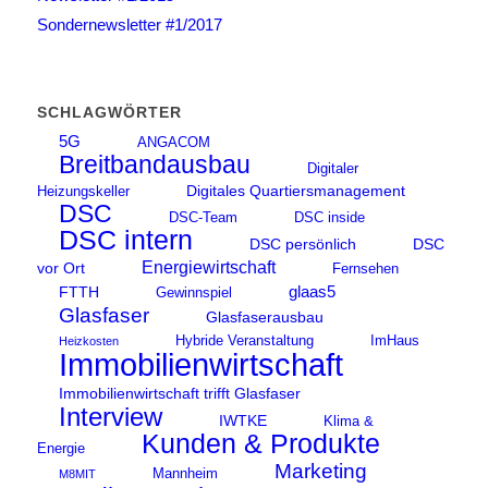
Sondernewsletter #1/2017
SCHLAGWÖRTER
5G
ANGACOM
Breitbandausbau
Digitaler
Digitales Quartiersmanagement
Heizungskeller
DSC
DSC-Team
DSC inside
DSC intern
DSC persönlich
DSC
Energiewirtschaft
vor Ort
Fernsehen
glaas5
FTTH
Gewinnspiel
Glasfaser
Glasfaserausbau
Hybride Veranstaltung
ImHaus
Heizkosten
Immobilienwirtschaft
Immobilienwirtschaft trifft Glasfaser
Interview
IWTKE
Klima &
Kunden & Produkte
Energie
Marketing
Mannheim
M8MIT