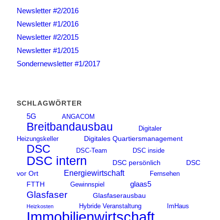
Newsletter #2/2016
Newsletter #1/2016
Newsletter #2/2015
Newsletter #1/2015
Sondernewsletter #1/2017
SCHLAGWÖRTER
5G
ANGACOM
Breitbandausbau
Digitaler
Digitales Quartiersmanagement
Heizungskeller
DSC
DSC-Team
DSC inside
DSC intern
DSC persönlich
DSC
Energiewirtschaft
vor Ort
Fernsehen
glaas5
FTTH
Gewinnspiel
Glasfaser
Glasfaserausbau
Hybride Veranstaltung
ImHaus
Heizkosten
Immobilienwirtschaft