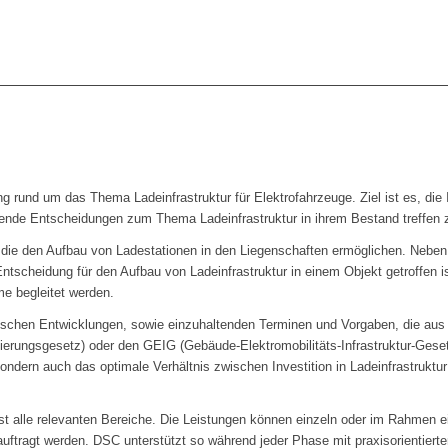
g rund um das Thema Ladeinfrastruktur für Elektrofahrzeuge. Ziel ist es, die
uende Entscheidungen zum Thema Ladeinfrastruktur in ihrem Bestand treffen 
 die den Aufbau von Ladestationen in den Liegenschaften ermöglichen. Neben 
Entscheidung für den Aufbau von Ladeinfrastruktur in einem Objekt getroffen 
me begleitet werden.
schen Entwicklungen, sowie einzuhaltenden Terminen und Vorgaben, die aus r
gsgesetz) oder den GEIG (Gebäude-Elektromobilitäts-Infrastruktur-Gesetz)
dern auch das optimale Verhältnis zwischen Investition in Ladeinfrastruktu
st alle relevanten Bereiche. Die Leistungen können einzeln oder im Rahmen e
uftragt werden. DSC unterstützt so während jeder Phase mit praxisorientier