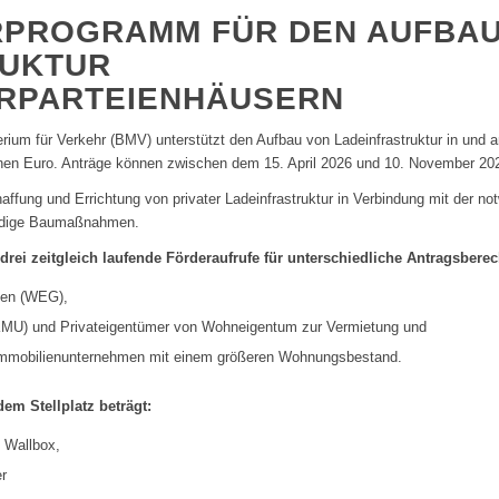
RPROGRAMM FÜR DEN AUFBAU
RUKTUR
HRPARTEIENHÄUSERN
erium für Verkehr (BMV) unterstützt den Aufbau von Ladeinfrastruktur in und
nen Euro. Anträge können zwischen dem 15. April 2026 und 10. November 202
ffung und Errichtung von privater Ladeinfrastruktur in Verbindung mit der n
ndige Baumaßnahmen.
drei zeitgleich laufende Förderaufrufe für unterschiedliche Antragsberec
ten (WEG),
(KMU) und Privateigentümer von Wohneigentum zur Vermietung und
mmobilienunternehmen mit einem größeren Wohnungsbestand.
dem Stellplatz beträgt:
e Wallbox,
r