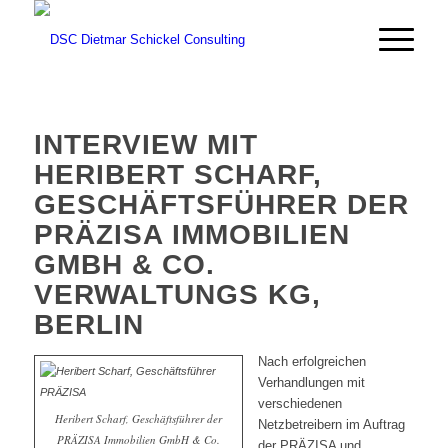
INTERVIEW MIT
HERIBERT SCHARF,
GESCHÄFTSFÜHRER DER
PRÄZISA IMMOBILIEN
GMBH & CO.
VERWALTUNGS KG,
BERLIN
Nach erfolgreichen
Verhandlungen mit
verschiedenen
Heribert Scharf, Geschäftsführer der
Netzbetreibern im Auftrag
PRÄZISA Immobilien GmbH & Co.
der PRÄZISA und