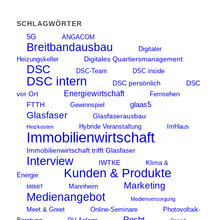
SCHLAGWÖRTER
5G
ANGACOM
Breitbandausbau
Digitaler
Digitales Quartiersmanagement
Heizungskeller
DSC
DSC-Team
DSC inside
DSC intern
DSC persönlich
DSC
Energiewirtschaft
vor Ort
Fernsehen
glaas5
FTTH
Gewinnspiel
Glasfaser
Glasfaserausbau
Hybride Veranstaltung
ImHaus
Heizkosten
Immobilienwirtschaft
Immobilienwirtschaft trifft Glasfaser
Interview
IWTKE
Klima &
Kunden & Produkte
Energie
Marketing
Mannheim
M8MIT
Medienangebot
Medienversorgung
Meet & Greet
Online-Seminare
Photovoltaik-
Recht