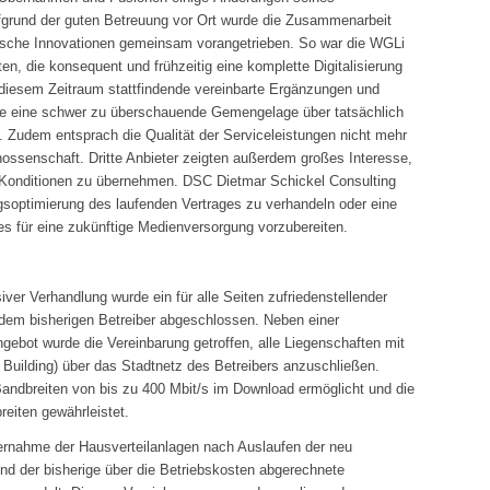
ufgrund der guten Betreuung vor Ort wurde die Zusammenarbeit
nische Innovationen gemeinsam vorangetrieben. So war die WGLi
en, die konsequent und frühzeitig eine komplette Digitalisierung
n diesem Zeitraum stattfindende vereinbarte Ergänzungen und
ise eine schwer zu überschauende Gemengelage über tatsächlich
 Zudem entsprach die Qualität der Serviceleistungen nicht mehr
nossenschaft. Dritte Anbieter zeigten außerdem großes Interesse,
 Konditionen zu übernehmen. DSC Dietmar Schickel Consulting
agsoptimierung des laufenden Vertrages zu verhandeln oder eine
für eine zukünftige Medienversorgung vorzubereiten.
er Verhandlung wurde ein für alle Seiten zufriedenstellender
it dem bisherigen Betreiber abgeschlossen. Neben einer
gebot wurde die Vereinbarung getroffen, alle Liegenschaften mit
Building) über das Stadtnetz des Betreibers anzuschließen.
andbreiten von bis zu 400 Mbit/s im Download ermöglicht und die
reiten gewährleistet.
rnahme der Hausverteilanlagen nach Auslaufen der neu
 und der bisherige über die Betriebskosten abgerechnete