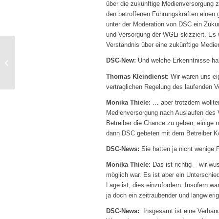
über die zukünftige Medienversorgung 
den betroffenen Führungskräften eine
unter der Moderation von DSC ein Zukunf
und Versorgung der WGLi skizziert. Es w
Verständnis über eine zukünftige Medie
DSC-New:
Und welche Erkenntnisse ha
Team Verstärkung!
Thomas Kleindienst:
Wir waren uns eig
vertraglichen Regelung des laufenden V
Monika Thiele:
… aber trotzdem wollten 
Medienversorgung nach Auslaufen des Ve
Betreiber die Chance zu geben, einige
dann DSC gebeten mit dem Betreiber K
DSC-News:
Sie hatten ja nicht wenige 
Monika Thiele:
Das ist richtig – wir wu
möglich war. Es ist aber ein Unterschi
Lage ist, dies einzufordern. Insofern wa
ja doch ein zeitraubender und langwier
DSC-News:
Insgesamt ist eine Verhand