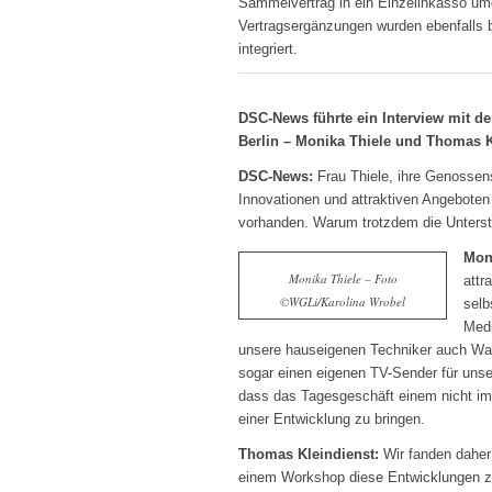
Sammelvertrag in ein Einzelinkasso um
Vertragsergänzungen wurden ebenfalls 
integriert.
DSC-News führte ein Interview mit 
Berlin – Monika Thiele und Thomas K
DSC-News:
Frau Thiele, ihre Genossens
Innovationen und attraktiven Angeboten f
vorhanden. Warum trotzdem die Unterst
Moni
Monika Thiele – Foto
attr
©WGLi/Karolina Wrobel
selb
Medi
unsere hauseigenen Techniker auch War
sogar einen eigenen TV-Sender für unser
dass das Tagesgeschäft einem nicht imme
einer Entwicklung zu bringen.
Thomas Kleindienst:
Wir fanden daher 
einem Workshop diese Entwicklungen zu