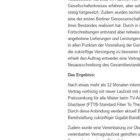
Gesellschafterkreises erfahren, aber a
stetig fortgesetzt. Zudem wurden tech
eine der ersten Berliner Genossenschaft
ihres Bestandes realisiert hat. Durch i
Fortschreibungen entstand aber teilwe
angebotene Lieferungen und Leistungen.
in allen Punkten der Vorstellung der Ge
die zukünftige Versorgung zu besseren
erhielt den Auftrag entweder eine Vertr
Neuausschreibung des Gesamtbestandes 
Das Ergebnis:
Nach etwas mehr als 12 Monaten intensiv
Vertrag vorfristig mit neuer Laufzeit m
Preissenkung für alle Mieter beim TV-An
Glasfaser (FTTB-Standard Fiber To The 
Durch diese Anbindung werden aktuell B
Bereitstellung zukünftiger Gigabit-Bandb
Zudem wurde eine Vereinbarung zur Übe
vereinbarten Vertragslaufzeit getroffen