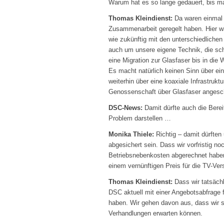
Warum hat es so lange gedauert, bis ma
Thomas Kleindienst:
Da waren einmal d
Zusammenarbeit geregelt haben. Hier w
wie zukünftig mit den unterschiedlich
auch um unsere eigene Technik, die sch
eine Migration zur Glasfaser bis in d
Es macht natürlich keinen Sinn über e
weiterhin über eine koaxiale Infrastrukt
Genossenschaft über Glasfaser angesc
DSC-News:
Damit dürfte auch die Bereit
Problem darstellen …
Monika Thiele:
Richtig – damit dürften
abgesichert sein. Dass wir vorfristig n
Betriebsnebenkosten abgerechnet haben
einem vernünftigen Preis für die TV-Vers
Thomas Kleindienst:
Dass wir tatsächl
DSC aktuell mit einer Angebotsabfrage 
haben. Wir gehen davon aus, dass wir s
Verhandlungen erwarten können.