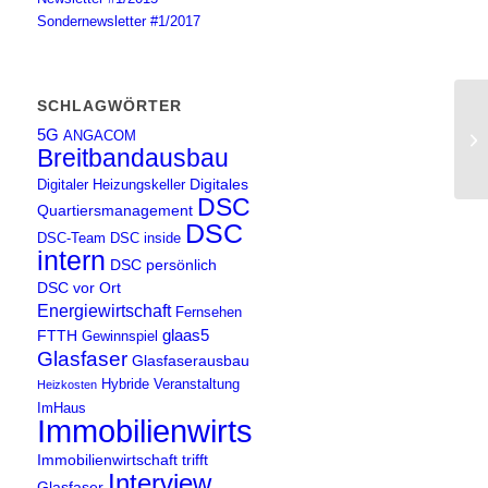
Sondernewsletter #1/2017
SCHLAGWÖRTER
5G
ANGACOM
5G
Breitbandausbau
Digitales
Digitaler Heizungskeller
DSC
Quartiersmanagement
DSC
DSC-Team
DSC inside
intern
DSC persönlich
DSC vor Ort
Energiewirtschaft
Fernsehen
glaas5
FTTH
Gewinnspiel
Glasfaser
Glasfaserausbau
Hybride Veranstaltung
Heizkosten
ImHaus
Immobilienwirtschaft
Immobilienwirtschaft trifft
Interview
Glasfaser