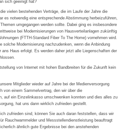
n sich geeinigt hat?
ie vielen bestehenden Verträge, die im Laufe der Jahre die
ar es notwendig eine entsprechende Abstimmung herbeizuführen,
en Themen umgegangen werden sollte. Dabei ging es insbesondere
rittweise bei Modernisierungen von Hausverteilanlagen zukünftig
ie Wohnungen (FTTH-Standard Fiber To The Home) vornehmen wird.
ine solche Modernisierung nachzudenken, wenn die Anbindung
ur ans Haus erfolgt. Es werden daher jetzt alle Liegenschaften der
hlossen.
stellung von Internet mit hohen Bandbreiten für die Zukunft kein
 unsere Mitglieder wieder auf Jahre bei der Medienversorgung
och von einem Sammelvertrag, den wir über die
, auf ein Einzelinkasso umschwenken konnten und dies alles zu
orgung, hat uns dann wirklich zufrieden gestellt.
ich zufrieden sind, können Sie auch daran feststellen, dass wir
für Rauchwarnmelder und Messstellendienstleistung beauftragt
icherlich ähnlich gute Ergebnisse bei den anstehenden