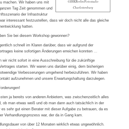
©IHKBerlin/Fotostudio
zu machen. Wir haben uns mit
Charlottenburg
n ganzen Tag Zeit genommen und
tsszenario der Infrastruktur
ar interessant festzustellen, dass wir doch nicht alle das gleiche
nentwicklung hatten.
ben Sie bei diesem Workshop gewonnen?
entlich schnell im Klaren darüber, dass wir aufgrund der
ertrages keine sofortigen Änderungen erreichen konnten …
wir nicht sofort in eine Ausschreibung für die zukünftige
rtrages starten. Wir waren uns darüber einig, dem bisherigen
 notwendige Verbesserungen umgehend herbeizuführen. Wir haben
ontakt aufzunehmen und unsere Erwartungshaltung darzulegen.
Forderungen!
ssten ja bereits von anderen Anbietern, was zwischenzeitlich alles
ed, ob man etwas weiß und ob man dann auch tatsächlich in der
r es sehr gut einen Berater mit dieser Aufgabe zu betrauen, da es
iger Verhandlungsprozess war, der da in Gang kam.
lungsdauer von über 12 Monaten wirklich etwas ungewöhnlich.