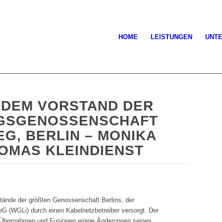
HOME
LEISTUNGEN
UNT
T DEM VORSTAND DER
GSGENOSSENSCHAFT
G, BERLIN – MONIKA
HOMAS KLEINDIENST
tände der größten Genossenschaft Berlins, der
 (WGLi) durch einen Kabelnetzbetreiber versorgt. Der
 Übernahmen und Fusionen einige Änderungen seines