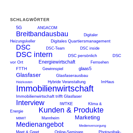
SCHLAGWÖRTER
5G
ANGACOM
Breitbandausbau
Digitaler
Digitales Quartiersmanagement
Heizungskeller
DSC
DSC-Team
DSC inside
DSC intern
DSC persönlich
DSC
Energiewirtschaft
vor Ort
Fernsehen
glaas5
FTTH
Gewinnspiel
Glasfaser
Glasfaserausbau
Hybride Veranstaltung
ImHaus
Heizkosten
Immobilienwirtschaft
Immobilienwirtschaft trifft Glasfaser
Interview
IWTKE
Klima &
Kunden & Produkte
Energie
Marketing
Mannheim
M8MIT
Medienangebot
Medienversorgung
Meet & Greet
Online-Seminare
Photovoltaik-