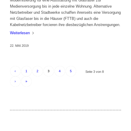
Modernisierung für eine Ausstattung mit Glasfaser zur
Medienversorgung bis in jede einzelne Wohnung. Alternative
Netzbetreiber und Stadtwerke schaffen ihrerseits eine Versorgung
mit Glasfaser bis in die Häuser (FTTB) und auch die
Kabelnetzbetreiber forcieren ihre diesbezüglichen Anstrengungen.
Weiterlesen
22. MAI 2019
‹
1
2
3
4
5
Seite 3 von 8
›
»