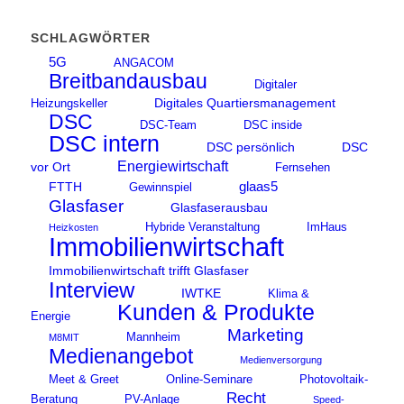
SCHLAGWÖRTER
5G
ANGACOM
Breitbandausbau
Digitaler
Digitales Quartiersmanagement
Heizungskeller
DSC
DSC-Team
DSC inside
DSC intern
DSC persönlich
DSC
Energiewirtschaft
vor Ort
Fernsehen
glaas5
FTTH
Gewinnspiel
Glasfaser
Glasfaserausbau
Hybride Veranstaltung
ImHaus
Heizkosten
Immobilienwirtschaft
Immobilienwirtschaft trifft Glasfaser
Interview
IWTKE
Klima &
Kunden & Produkte
Energie
Marketing
Mannheim
M8MIT
Medienangebot
Medienversorgung
Meet & Greet
Online-Seminare
Photovoltaik-
Recht
Beratung
PV-Anlage
Speed-