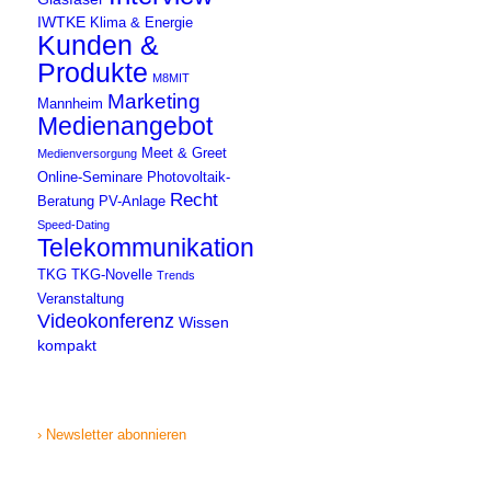
IWTKE
Klima & Energie
Kunden &
Produkte
M8MIT
Marketing
Mannheim
Medienangebot
Meet & Greet
Medienversorgung
Online-Seminare
Photovoltaik-
Recht
Beratung
PV-Anlage
Speed-Dating
Telekommunikation
TKG
TKG-Novelle
Trends
Veranstaltung
Videokonferenz
Wissen
kompakt
› Newsletter abonnieren