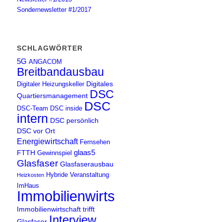
Sondernewsletter #1/2017
SCHLAGWÖRTER
5G
ANGACOM
Breitbandausbau
Digitales
Digitaler Heizungskeller
DSC
Quartiersmanagement
DSC
DSC-Team
DSC inside
intern
DSC persönlich
DSC vor Ort
Energiewirtschaft
Fernsehen
glaas5
FTTH
Gewinnspiel
Glasfaser
Glasfaserausbau
Hybride Veranstaltung
Heizkosten
ImHaus
Immobilienwirtschaft
Immobilienwirtschaft trifft
Interview
Glasfaser