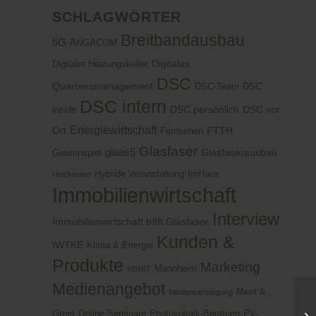
SCHLAGWÖRTER
Breitbandausbau
5G
ANGACOM
Digitales
Digitaler Heizungskeller
DSC
Quartiersmanagement
DSC-Team
DSC
DSC intern
DSC persönlich
DSC vor
inside
Energiewirtschaft
Ort
FTTH
Fernsehen
Glasfaser
glaas5
Glasfaserausbau
Gewinnspiel
Hybride Veranstaltung
ImHaus
Heizkosten
Immobilienwirtschaft
Interview
Immobilienwirtschaft trifft Glasfaser
Kunden &
IWTKE
Klima & Energie
Produkte
Marketing
Mannheim
M8MIT
Medienangebot
Meet &
Medienversorgung
Greet
Online-Seminare
Photovoltaik-Beratung
PV-