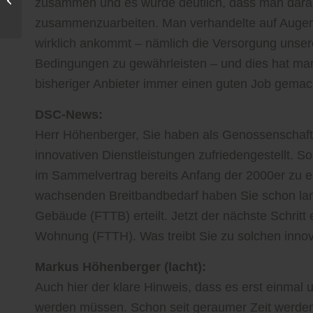
zusammen und es wurde deutlich, dass man darauf
an Wichtigkeit
zusammenzuarbeiten. Man verhandelte auf Augenh
wirklich ankommt – nämlich die Versorgung unserer
Bedingungen zu gewährleisten – und dies hat ma
bisheriger Anbieter immer einen guten Job gemach
DSC-News:
Herr Höhenberger, Sie haben als Genossenschaft b
innovativen Dienstleistungen zufriedengestellt. So
im Sammelvertrag bereits Anfang der 2000er zu e
wachsenden Breitbandbedarf haben Sie schon lan
Gebäude (FTTB) erteilt. Jetzt der nächste Schritt 
Wohnung (FTTH). Was treibt Sie zu solchen innov
Markus Höhenberger (lacht):
Auch hier der klare Hinweis, dass es erst einmal u
werden müssen. Schon seit geraumer Zeit werden