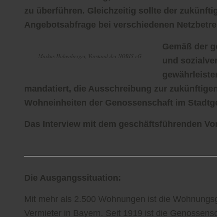
zu überführen. Gleichzeitig sollte der zukünft
Angebotsabfrage bei verschiedenen Netzbetr
Gemäß der ge
Markus Höhenberger, Vorstand der NORIS eG
und sozialver
gewährleiste
mandatiert, die Ausschreibung zur zukünftige
Wohneinheiten der Genossenschaft im Stadtg
Das Interview mit dem geschäftsführenden V
Die Ausgangssituation:
Mit mehr als 2.500 Wohnungen ist die Wohnungs
Vermieter in Bayern. Seit 1919 ist die Genossensc