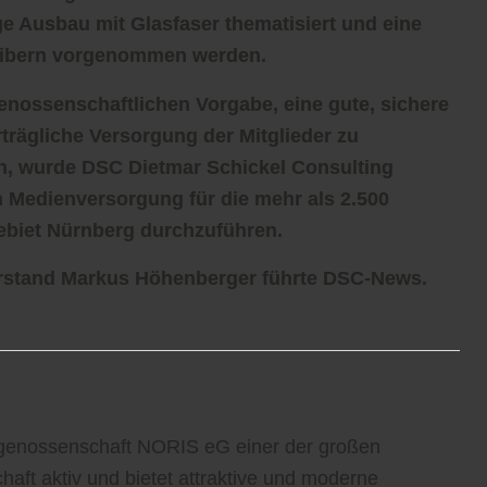
ige Ausbau mit Glasfaser thematisiert und eine
eibern vorgenommen werden.
nossenschaftlichen Vorgabe, eine gute, sichere
trägliche Versorgung der Mitglieder zu
n, wurde DSC Dietmar Schickel Consulting
n Medienversorgung für die mehr als 2.500
ebiet Nürnberg durchzuführen.
orstand
Markus Höhenberger
führte DSC-News.
genossenschaft NORIS eG einer der großen
haft aktiv und bietet attraktive und moderne