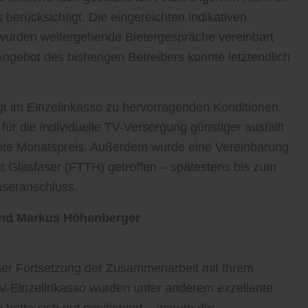
erücksichtigt. Die eingereichten indikativen
wurden weitergehende Bietergespräche vereinbart
ngebot des bisherigen Betreibers konnte letztendlich
gt im Einzelinkasso zu hervorragenden Konditionen
 für die individuelle TV-Versorgung günstiger ausfällt
nete Monatspreis. Außerdem wurde eine Vereinbarung
t Glasfaser (FTTH) getroffen – spätestens bis zum
aseranschluss.
tand Markus Höhenberger
ner Fortsetzung der Zusammenarbeit mit Ihrem
TV-Einzelinkasso wurden unter anderem exzellente
hatte sich gut positioniert – warum die