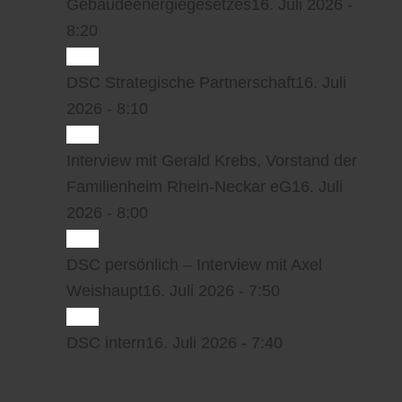
Gebäudeenergiegesetzes
16. Juli 2026 -
8:20
DSC Strategische Partnerschaft
16. Juli
2026 - 8:10
Interview mit Gerald Krebs, Vorstand der
Familienheim Rhein-Neckar eG
16. Juli
2026 - 8:00
DSC persönlich – Interview mit Axel
Weishaupt
16. Juli 2026 - 7:50
DSC intern
16. Juli 2026 - 7:40