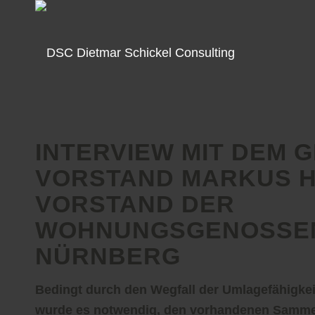
INTERVIEW MIT DEM
VORSTAND MARKUS 
VORSTAND DER
WOHNUNGSGENOSSEN
NÜRNBERG
Bedingt durch den Wegfall der Umlagefähigkei
wurde es notwendig, den vorhandenen Sammel