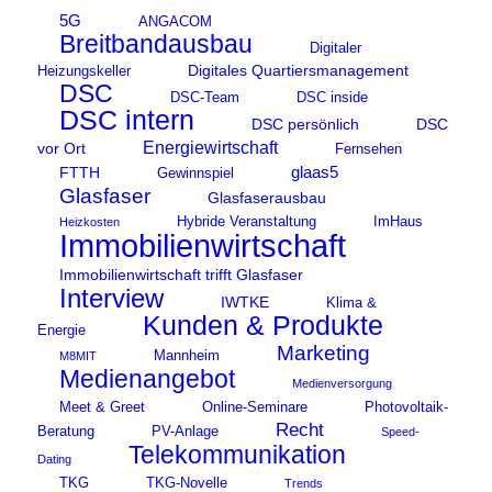
5G
ANGACOM
Breitbandausbau
Digitaler
Digitales Quartiersmanagement
Heizungskeller
DSC
DSC-Team
DSC inside
DSC intern
DSC persönlich
DSC
Energiewirtschaft
vor Ort
Fernsehen
glaas5
FTTH
Gewinnspiel
Glasfaser
Glasfaserausbau
Hybride Veranstaltung
ImHaus
Heizkosten
Immobilienwirtschaft
Immobilienwirtschaft trifft Glasfaser
Interview
IWTKE
Klima &
Kunden & Produkte
Energie
Marketing
Mannheim
M8MIT
Medienangebot
Medienversorgung
Meet & Greet
Online-Seminare
Photovoltaik-
Recht
Beratung
PV-Anlage
Speed-
Telekommunikation
Dating
TKG
TKG-Novelle
Trends