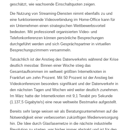
geschätzt, wie wachsende Einschaltquoten zeigen.
Die Nutzung von Streaming-Diensten nimmt ebenfalls zu und
eine funktionierende Videoverbindung im Home-Office kann für
ein Unternehmen einen strategischen Wettbewerbsvorteil
bedeuten. Mit professionell organisierten Video- und
Telefonkonferenzen können persönliche Besprechungen
durchgeführt werden und sich Gesprächspartner in virtuellen
Besprechungszimmern versammeln.
Tatsächlich ist der Anstieg des Datenverkehrs während der Krise
deutlich messbar. Binnen einer Woche stieg das
Gesamtaufkommen im weltweit größten Internetknoten in
Frankfurt um zehn Prozent. Mit 50 Prozent ist der Anstieg bei
Videokonferenzen besonders signifikant und der Datenverkehr in
den nächsten Tagen und Wochen wird weiter deutlich zunehmen.
Im März hatte der Internetknoten mit 9,1 Terabit pro Sekunde
(1.137,5 Gigabyte/s) eine neue weltweite Bestmarke aufgestellt.
Bereits sehr lange weisen wir als Beratungsunternehmen auf die
Notwendigkeit einer verbesserten zukünftigen Medienversorgung
hin. Die Idee durch Glasfasernetze in die nächste industrielle
Revolution zu starten, war bisher immer abstrakt und ist für den