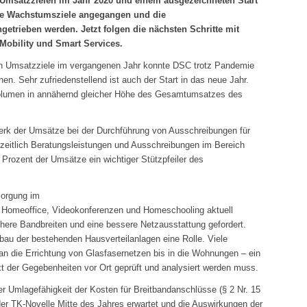
Umsatzzielen im Jahr 2020 und einem ausgezeichneten Start
te Wachstumsziele angegangen und die
etrieben werden. Jetzt folgen die nächsten Schritte mit
Mobility und Smart Services.
en Umsatzziele im vergangenen Jahr konnte DSC trotz Pandemie
en. Sehr zufriedenstellend ist auch der Start in das neue Jahr.
volumen in annähernd gleicher Höhe des Gesamtumsatzes des
rk der Umsätze bei der Durchführung von Ausschreibungen für
zeitlich Beratungsleistungen und Ausschreibungen im Bereich
Prozent der Umsätze ein wichtiger Stützpfeiler des
sorgung im
 Homeoffice, Videokonferenzen und Homeschooling aktuell
here Bandbreiten und eine bessere Netzausstattung gefordert.
bau der bestehenden Hausverteilanlagen eine Rolle. Viele
 die Errichtung von Glasfasernetzen bis in die Wohnungen – ein
t der Gegebenheiten vor Ort geprüft und analysiert werden muss.
r Umlagefähigkeit der Kosten für Breitbandanschlüsse (§ 2 Nr. 15
der TK-Novelle Mitte des Jahres erwartet und die Auswirkungen der