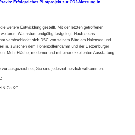
Praxis: Erfolgreiches Pilotprojekt zur CO2-Messung in
ie weitere Entwicklung gestellt. Mit der letzten getroffenen
weiterem Wachstum endgültig festgelegt: Nach sechs
amm verabschiedet sich DSC von seinem Büro am Halensee und
erlin
, zwischen dem Hohenzollerndamm und der Lietzenburger
on: Mehr Fläche, moderner und mit einer exzellenten Ausstattung
 vor ausgezeichnet, Sie sind jederzeit herzlich willkommen.
1:
bH & Co.KG