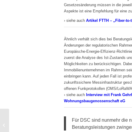
Gesetzesänderung müssen in die jeweilig
Aspekte ist eine Empfehlung für eine z
› siehe auch
Artikel FTTH – „Fiber-to-
Ähnlich verhält sich dies bei Beratungs
Änderungen der regulatorischen Rahmen
Europäische-Energie-Effizienz-Richtlin
zuerst die Analyse des Ist-Zustands und
Möglichkeiten zu berücksichtigen. Dabei
Immobilienunternehmen im Rahmen seine
einbringen kann. Auf jeden Fall ist pro
zukunftssichere Messinfrastruktur ges
offenen Funkprotokollen (OMS/LoRaWAN
› siehe auch
Interview mit Frank Geh
Wohnungsbaugenossenschaft eG
Glasfaser bis in die Wohnungen
Für DSC sind nunmehr die nä
FTTH – Mehr als nur „Fiber-to-the-
Beratungsleistungen zwinge
Future...