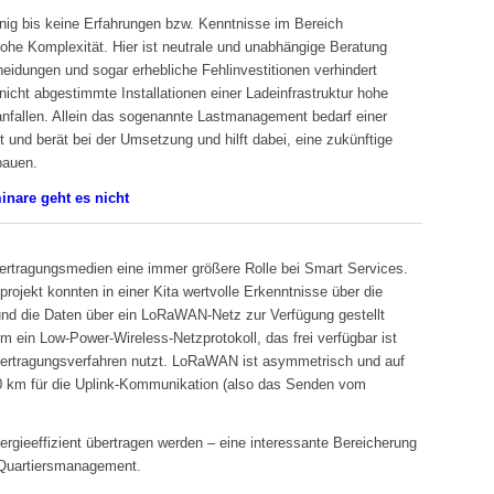
ig bis keine Erfahrungen bzw. Kenntnisse im Bereich
hohe Komplexität. Hier ist neutrale und unabhängige Beratung
eidungen und sogar erhebliche Fehlinvestitionen verhindert
icht abgestimmte Installationen einer Ladeinfrastruktur hohe
nfallen. Allein das sogenannte Lastmanagement bedarf einer
 und berät bei der Umsetzung und hilft dabei, eine zukünftige
bauen.
inare geht es nicht
bertragungsmedien eine immer größere Rolle bei Smart Services.
rojekt konnten in einer Kita wertvolle Erkenntnisse über die
und die Daten über ein LoRaWAN-Netz zur Verfügung gestellt
 ein Low-Power-Wireless-Netzprotokoll, das frei verfügbar ist
Übertragungsverfahren nutzt. LoRaWAN ist asymmetrisch und auf
10 km für die Uplink-Kommunikation (also das Senden vom
gieeffizient übertragen werden – eine interessante Bereicherung
n Quartiersmanagement.