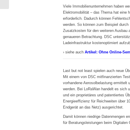
Viele Immobilienunternehmen haben wen
Elektromobilität – das Thema hat eine 
erforderlich. Dadurch können Fehlentsch
werden. So können zum Beispiel durch n
Zusatzkosten für den weiteren Ausbau a
genaueren Betrachtung. DSC unterstützt
Ladeinfrastruktur kostenoptimiert aufzu
› siehe auch
Artikel: Ohne Online-Sem
Last but not least spielen auch neue Ü
Mit einem von DSC mitfinanzierten Testp
vorhandene Aerosolbelastung ermittelt 
werden. Bei LoRaWan handelt es sich um
und ein proprietäres und patentiertes 
Energieeffizienz für Reichweiten über 
Endgerät an das Netz) ausgerichtet.
Damit können niedrige Datenmengen ener
für Beratungsleistungen beim Digitale