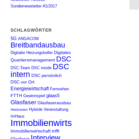
Sondernewsletter #1/2017
SCHLAGWÖRTER
5G
ANGACOM
Breitbandausbau
Digitales
Digitaler Heizungskeller
DSC
Quartiersmanagement
DSC
DSC-Team
DSC inside
intern
DSC persönlich
DSC vor Ort
Energiewirtschaft
Fernsehen
glaas5
FTTH
Gewinnspiel
Glasfaser
Glasfaserausbau
Hybride Veranstaltung
Heizkosten
ImHaus
Immobilienwirtschaft
Immobilienwirtschaft trifft
Interview
Glasfaser