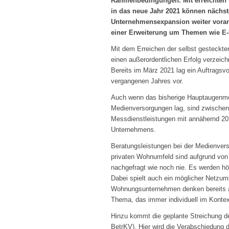
Rahmenbedingungen. Mit erreichten 
in das neue Jahr 2021 können nächs
Unternehmensexpansion weiter vorang
einer Erweiterung um Themen wie E-
Mit dem Erreichen der selbst gesteckt
einen außerordentlichen Erfolg verzeichn
Bereits im März 2021 lag ein Auftrags
vergangenen Jahres vor.
Auch wenn das bisherige Hauptaugenme
Medienversorgungen lag, sind zwischen
Messdienstleistungen mit annähernd 20 
Unternehmens.
Beratungsleistungen bei der Medienver
privaten Wohnumfeld sind aufgrund von
nachgefragt wie noch nie. Es werden hö
Dabei spielt auch ein möglicher Netzum
Wohnungsunternehmen denken bereits an
Thema, das immer individuell im Kontex
Hinzu kommt die geplante Streichung de
BetrKV). Hier wird die Verabschiedung 