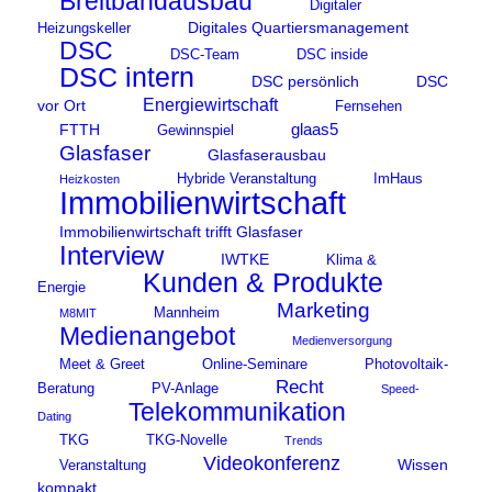
Breitbandausbau
Digitaler
Digitales Quartiersmanagement
Heizungskeller
DSC
DSC-Team
DSC inside
DSC intern
DSC persönlich
DSC
Energiewirtschaft
vor Ort
Fernsehen
glaas5
FTTH
Gewinnspiel
Glasfaser
Glasfaserausbau
Hybride Veranstaltung
ImHaus
Heizkosten
Immobilienwirtschaft
Immobilienwirtschaft trifft Glasfaser
Interview
IWTKE
Klima &
Kunden & Produkte
Energie
Marketing
Mannheim
M8MIT
Medienangebot
Medienversorgung
Meet & Greet
Online-Seminare
Photovoltaik-
Recht
Beratung
PV-Anlage
Speed-
Telekommunikation
Dating
TKG
TKG-Novelle
Trends
Videokonferenz
Wissen
Veranstaltung
kompakt