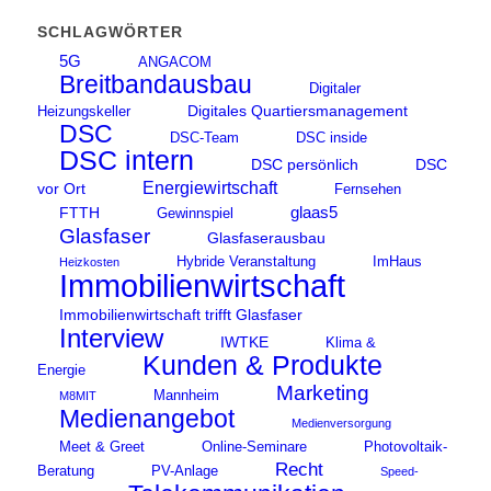
SCHLAGWÖRTER
5G
ANGACOM
Breitbandausbau
Digitaler
Digitales Quartiersmanagement
Heizungskeller
DSC
DSC-Team
DSC inside
DSC intern
DSC persönlich
DSC
Energiewirtschaft
vor Ort
Fernsehen
glaas5
FTTH
Gewinnspiel
Glasfaser
Glasfaserausbau
Hybride Veranstaltung
ImHaus
Heizkosten
Immobilienwirtschaft
Immobilienwirtschaft trifft Glasfaser
Interview
IWTKE
Klima &
Kunden & Produkte
Energie
Marketing
Mannheim
M8MIT
Medienangebot
Medienversorgung
Meet & Greet
Online-Seminare
Photovoltaik-
Recht
Beratung
PV-Anlage
Speed-