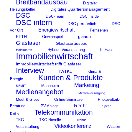
Breitbandausbau
Digitaler
Digitales Quartiersmanagement
Heizungskeller
DSC
DSC-Team
DSC inside
DSC intern
DSC persönlich
DSC
Energiewirtschaft
vor Ort
Fernsehen
glaas5
FTTH
Gewinnspiel
Glasfaser
Glasfaserausbau
Hybride Veranstaltung
ImHaus
Heizkosten
Immobilienwirtschaft
Immobilienwirtschaft trifft Glasfaser
Interview
IWTKE
Klima &
Kunden & Produkte
Energie
Marketing
Mannheim
M8MIT
Medienangebot
Medienversorgung
Meet & Greet
Online-Seminare
Photovoltaik-
Recht
Beratung
PV-Anlage
Speed-
Telekommunikation
Dating
TKG
TKG-Novelle
Trends
Videokonferenz
Wissen
Veranstaltung