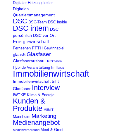
Digitaler Heizungskeller
Digitales
Quartiersmanagement
DSC
DSC-Team
DSC inside
DSC intern
DSC
persönlich
DSC vor Ort
Energiewirtschaft
FTTH
Fernsehen
Gewinnspiel
Glasfaser
glaas5
Glasfaserausbau
Heizkosten
Hybride Veranstaltung
ImHaus
Immobilienwirtschaft
Immobilienwirtschaft trifft
Interview
Glasfaser
IWTKE
Klima & Energie
Kunden &
Produkte
M8MIT
Marketing
Mannheim
Medienangebot
Meet & Greet
Medienversorgung