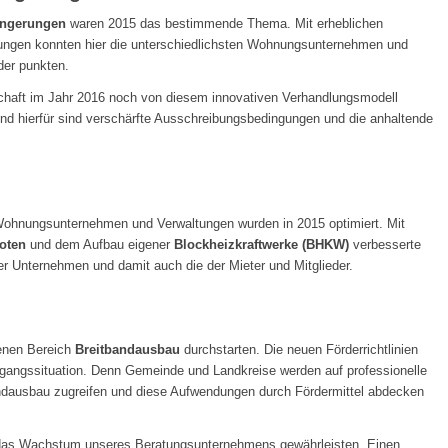
längerungen
waren 2015 das bestimmende Thema. Mit erheblichen
erungen konnten hier die unterschiedlichsten Wohnungsunternehmen und
der punkten.
aft im Jahr 2016 noch von diesem innovativen Verhandlungsmodell
Grund hierfür sind verschärfte Ausschreibungsbedingungen und die anhaltende
Wohnungsunternehmen und Verwaltungen wurden in 2015 optimiert. Mit
oten
und dem Aufbau eigener
Blockheizkraftwerke (BHKW)
verbesserte
er Unternehmen und damit auch die der Mieter und Mitglieder.
enen Bereich
Breitbandausbau
durchstarten. Die neuen Förderrichtlinien
gangssituation. Denn Gemeinde und Landkreise werden auf professionelle
ndausbau zugreifen und diese Aufwendungen durch Fördermittel abdecken
n das Wachstum unseres Beratungsunternehmens gewährleisten. Einen