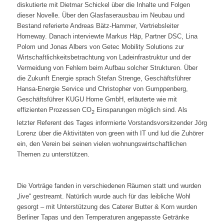
diskutierte mit Dietmar Schickel über die Inhalte und Folgen
dieser Novelle. Über den Glasfaserausbau im Neubau und
Bestand referierte Andreas Bätz-Hammer, Vertriebsleiter
Homeway. Danach interviewte Markus Häp, Partner DSC, Lina
Polom und Jonas Albers von Getec Mobility Solutions zur
Wirtschaftlichkeitsbetrachtung von Ladeinfrastruktur und der
Vermeidung von Fehlern beim Aufbau solcher Strukturen. Über
die Zukunft Energie sprach Stefan Strenge, Geschäftsführer
Hansa-Energie Service und Christopher von Gumppenberg,
Geschäftsführer KUGU Home GmbH, erläuterte wie mit
effizienten Prozessen CO
Einsparungen möglich sind. Als
2
letzter Referent des Tages informierte Vorstandsvorsitzender Jörg
Lorenz über die Aktivitäten von green with IT und lud die Zuhörer
ein, den Verein bei seinen vielen wohnungswirtschaftlichen
Themen zu unterstützen.
Die Vorträge fanden in verschiedenen Räumen statt und wurden
„live“ gestreamt. Natürlich wurde auch für das leibliche Wohl
gesorgt – mit Unterstützung des Caterer Butter & Korn wurden
Berliner Tapas und den Temperaturen angepasste Getränke