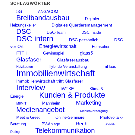
SCHLAGWÖRTER
5G
ANGACOM
Breitbandausbau
Digitaler
Digitales Quartiersmanagement
Heizungskeller
DSC
DSC-Team
DSC inside
DSC intern
DSC persönlich
DSC
Energiewirtschaft
vor Ort
Fernsehen
glaas5
FTTH
Gewinnspiel
Glasfaser
Glasfaserausbau
Hybride Veranstaltung
ImHaus
Heizkosten
Immobilienwirtschaft
Immobilienwirtschaft trifft Glasfaser
Interview
IWTKE
Klima &
Kunden & Produkte
Energie
Marketing
Mannheim
M8MIT
Medienangebot
Medienversorgung
Meet & Greet
Online-Seminare
Photovoltaik-
Recht
Beratung
PV-Anlage
Speed-
Telekommunikation
Dating