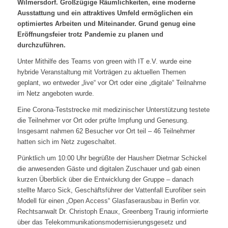
Wilmersdorf. Großzügige Räumlichkeiten, eine moderne
Ausstattung und ein attraktives Umfeld ermöglichen ein
optimiertes Arbeiten und Miteinander. Grund genug eine
Eröffnungsfeier trotz Pandemie zu planen und
durchzuführen.
Unter Mithilfe des Teams von green with IT e.V. wurde eine
hybride Veranstaltung mit Vorträgen zu aktuellen Themen
geplant, wo entweder „live“ vor Ort oder eine „digitale“ Teilnahme
im Netz angeboten wurde.
Eine Corona-Teststrecke mit medizinischer Unterstützung testete
die Teilnehmer vor Ort oder prüfte Impfung und Genesung.
Insgesamt nahmen 62 Besucher vor Ort teil – 46 Teilnehmer
hatten sich im Netz zugeschaltet.
Pünktlich um 10:00 Uhr begrüßte der Hausherr Dietmar Schickel
die anwesenden Gäste und digitalen Zuschauer und gab einen
kurzen Überblick über die Entwicklung der Gruppe – danach
stellte Marco Sick, Geschäftsführer der Vattenfall Eurofiber sein
Modell für einen „Open Access“ Glasfaserausbau in Berlin vor.
Rechtsanwalt Dr. Christoph Enaux, Greenberg Traurig informierte
über das Telekommunikationsmodernisierungsgesetz und