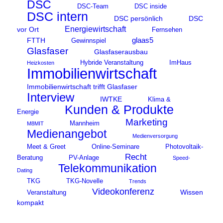
DSC
DSC-Team
DSC inside
DSC intern
DSC persönlich
DSC
Energiewirtschaft
vor Ort
Fernsehen
glaas5
FTTH
Gewinnspiel
Glasfaser
Glasfaserausbau
Hybride Veranstaltung
ImHaus
Heizkosten
Immobilienwirtschaft
Immobilienwirtschaft trifft Glasfaser
Interview
IWTKE
Klima &
Kunden & Produkte
Energie
Marketing
Mannheim
M8MIT
Medienangebot
Medienversorgung
Meet & Greet
Online-Seminare
Photovoltaik-
Recht
Beratung
PV-Anlage
Speed-
Telekommunikation
Dating
TKG
TKG-Novelle
Trends
Videokonferenz
Wissen
Veranstaltung
kompakt