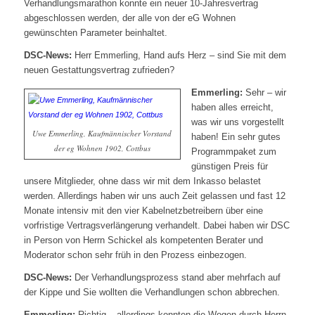
Verhandlungsmarathon konnte ein neuer 10-Jahresvertrag
abgeschlossen werden, der alle von der eG Wohnen
gewünschten Parameter beinhaltet.
DSC-News:
Herr Emmerling, Hand aufs Herz – sind Sie mit dem
neuen Gestattungsvertrag zufrieden?
Emmerling:
Sehr – wir
haben alles erreicht,
was wir uns vorgestellt
Uwe Emmerling, Kaufmännischer Vorstand
haben! Ein sehr gutes
der eg Wohnen 1902, Cottbus
Programmpaket zum
günstigen Preis für
unsere Mitglieder, ohne dass wir mit dem Inkasso belastet
werden. Allerdings haben wir uns auch Zeit gelassen und fast 12
Monate intensiv mit den vier Kabelnetzbetreibern über eine
vorfristige Vertragsverlängerung verhandelt. Dabei haben wir DSC
in Person von Herrn Schickel als kompetenten Berater und
Moderator schon sehr früh in den Prozess einbezogen.
DSC-News:
Der Verhandlungsprozess stand aber mehrfach auf
der Kippe und Sie wollten die Verhandlungen schon abbrechen.
Emmerling:
Richtig – allerdings konnten die Wogen durch Herrn