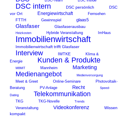
DSC-Team
DSC inside
DSC intern
DSC persönlich
DSC
Energiewirtschaft
vor Ort
Fernsehen
glaas5
FTTH
Gewinnspiel
Glasfaser
Glasfaserausbau
Hybride Veranstaltung
ImHaus
Heizkosten
Immobilienwirtschaft
Immobilienwirtschaft trifft Glasfaser
Interview
IWTKE
Klima &
Kunden & Produkte
Energie
Marketing
Mannheim
M8MIT
Medienangebot
Medienversorgung
Meet & Greet
Online-Seminare
Photovoltaik-
Recht
Beratung
PV-Anlage
Speed-
Telekommunikation
Dating
TKG
TKG-Novelle
Trends
Videokonferenz
Wissen
Veranstaltung
kompakt