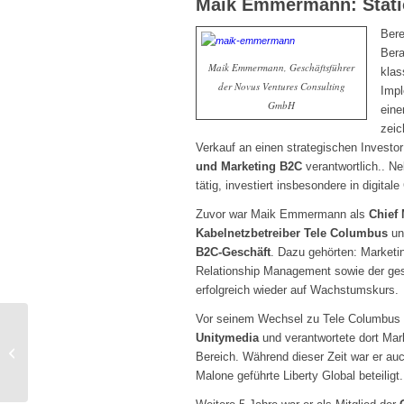
Maik Emmermann: Stat
Bere
Bera
Maik Emmermann, Geschäftsführer
klas
der Novus Ventures Consulting
Impl
GmbH
eine
zeic
Verkauf an einen strategischen Investo
und Marketing B2C
verantwortlich.. N
tätig, investiert insbesondere in digita
Zuvor war Maik Emmermann als
Chief 
Kabelnetzbetreiber Tele Columbus
unt
B2C-Geschäft
. Dazu gehörten: Marketi
Relationship Management sowie der ge
erfolgreich wieder auf Wachstumskurs.
Vor seinem Wechsel zu Tele Columbus
Interview mit Guido Schwarzendahl
Unitymedia
und verantwortete dort Mar
und Michael Schunke, Halle & Leuna
Bereich. Während dieser Zeit war er a
e...
Malone geführte Liberty Global beteiligt.