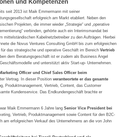
ionen und Kompetenzen
its seit 2013 ist Maik Emmermann mit seiner
tungsgesellschaft erfolgreich am Markt etabliert. Neben den
sischen Projekten, die immer wieder „Strategie“ und „operative
ementierung“ verbinden, gehörte auch ein Interimsmandat bei
m mittelständischen Kabelnetzbetreiber zu den Aufträgen. Hierbei
hnete die Novus Ventures Consulting GmbH bis zum erfolgreichen
r für das strategische und operative Geschäft im Bereich
Vertrieb
eben dem Beratungsgeschäft ist er zudem als Business Angel
le Geschäftsmodelle und unterstützt aktiv Start-up- Unternehmen.
Marketing Officer und Chief Sales Officer beim
er Vertrag. In dieser Position
verantwortete er das gesamte
ng, Produktmanagement, Vertrieb, Content, das Customer
samte Kundenservice. Das Endkundengeschäft brachte er
 war Maik Emmermann 6 Jahre lang
Senior Vice President bei
keting, Vertrieb, Produktmanagement sowie Content für den B2C-
uch am erfolgreichen Verkauf des Unternehmens an die von John