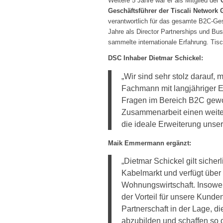
Weitere 5 Jahre war er als Mitglied der
Geschäftsführer der Tiscali Network
verantwortlich für das gesamte B2C-Ge
Jahre als Director Partnerships und Bus
sammelte internationale Erfahrung. Tisca
DSC Inhaber Dietmar Schickel:
„Wir sind sehr stolz darauf
Fachmann mit langjähriger Er
Fragen im Bereich B2C gewon
Zusammenarbeit einen weiter
die ideale Erweiterung unsere
Maik Emmermann ergänzt:
„Dietmar Schickel gilt sicher
Kabelmarkt und verfügt über
Wohnungswirtschaft. Insowei
der Vorteil für unsere Kunden
Partnerschaft in der Lage, 
abzubilden und schaffen so d