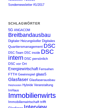
Sondernewsletter #1/2017
SCHLAGWÖRTER
5G
ANGACOM
Breitbandausbau
Digitales
Digitaler Heizungskeller
DSC
Quartiersmanagement
DSC
DSC-Team
DSC inside
intern
DSC persönlich
DSC vor Ort
Energiewirtschaft
Fernsehen
glaas5
FTTH
Gewinnspiel
Glasfaser
Glasfaserausbau
Hybride Veranstaltung
Heizkosten
ImHaus
Immobilienwirtschaft
Immobilienwirtschaft trifft
Interview
Glasfaser