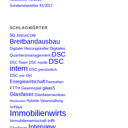
Sondernewsletter #1/2017
SCHLAGWÖRTER
5G
ANGACOM
Breitbandausbau
Digitales
Digitaler Heizungskeller
DSC
Quartiersmanagement
DSC
DSC-Team
DSC inside
intern
DSC persönlich
DSC vor Ort
Energiewirtschaft
Fernsehen
glaas5
FTTH
Gewinnspiel
Glasfaser
Glasfaserausbau
Hybride Veranstaltung
Heizkosten
ImHaus
Immobilienwirtschaft
Immobilienwirtschaft trifft
Interview
Glasfaser