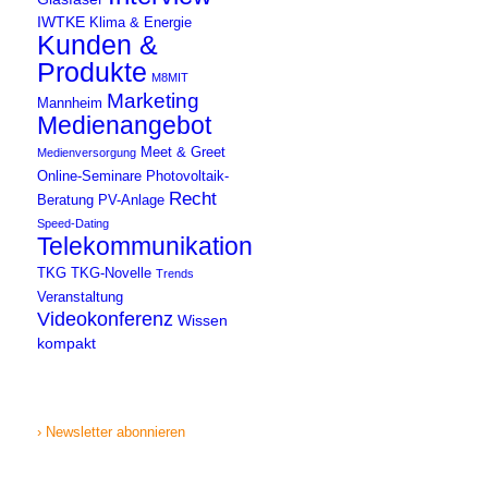
IWTKE
Klima & Energie
Kunden &
Produkte
M8MIT
Marketing
Mannheim
Medienangebot
Meet & Greet
Medienversorgung
Online-Seminare
Photovoltaik-
Recht
Beratung
PV-Anlage
Speed-Dating
Telekommunikation
TKG
TKG-Novelle
Trends
Veranstaltung
Videokonferenz
Wissen
kompakt
› Newsletter abonnieren