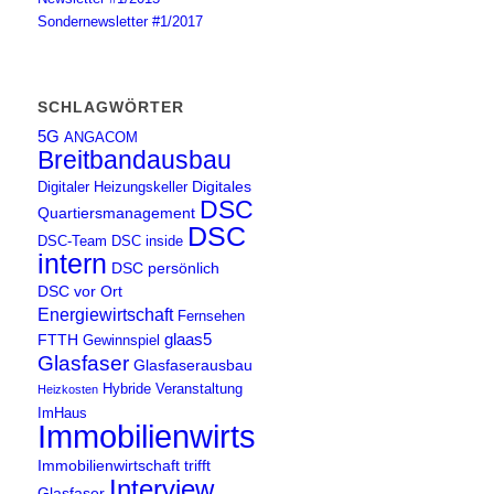
Sondernewsletter #1/2017
SCHLAGWÖRTER
5G
ANGACOM
Breitbandausbau
Digitales
Digitaler Heizungskeller
DSC
Quartiersmanagement
DSC
DSC-Team
DSC inside
intern
DSC persönlich
DSC vor Ort
Energiewirtschaft
Fernsehen
glaas5
FTTH
Gewinnspiel
Glasfaser
Glasfaserausbau
Hybride Veranstaltung
Heizkosten
ImHaus
Immobilienwirtschaft
Immobilienwirtschaft trifft
Interview
Glasfaser