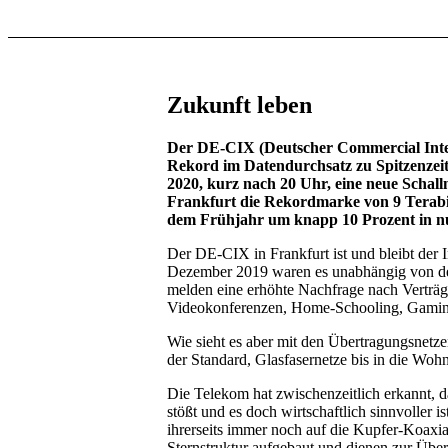
Zukunft leben
Der DE-CIX (Deutscher Commercial Inter
Rekord im Datendurchsatz zu Spitzenzeit
2020, kurz nach 20 Uhr, eine neue Scha
Frankfurt die Rekordmarke von 9 Terabit
dem Frühjahr um knapp 10 Prozent in nu
Der DE-CIX in Frankfurt ist und bleibt der
Dezember 2019 waren es unabhängig von de
melden eine erhöhte Nachfrage nach Verträg
Videokonferenzen, Home-Schooling, Gaming
Wie sieht es aber mit den Übertragungsnetz
der Standard, Glasfasernetze bis in die W
Die Telekom hat zwischenzeitlich erkannt, d
stößt und es doch wirtschaftlich sinnvoller is
ihrerseits immer noch auf die Kupfer-Koaxia
Sternstruktur aufgebaut und dienen zur Über