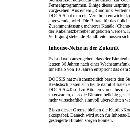
Fernsehprogrammen. Einige dieser ursprüng
vorgesehen. Aus einem „Rundfunk-Verteilnet
DOCSIS hat man ein Verfahren entwickelt, da
angewendet wird. Die Bitrate für das üblic
Zusammenfassung mehrerer Kanäle (Channel 
der Kabelnetzbetreiber angeboten werden. K
Verfügung stehende Bandbreite müssen sich 
Inhouse-Netze in der Zukunft
Es ist davon auszugehen, dass der Bitratenb
letzten 36 Jahren nach einer Wachstumsfunkt
Innerhalb von 10 Jahren entspricht das de
DOCSIS hat zwischenzeitlich bereits den S
Realistisch lassen sich heute damit Bitraten
DOCSIS 4.0 soll zu Bitraten von nahezu sym
zu erwarten, dass die Bitraten beliebig gest
mehr wirtschaftlich sinnvoll überschritten w
Bis zu dieser Grenze bleiben die Kupfer-Koa
akzeptabel. Danach wird auch für Inhouse-Le
gesteigerte Bitraten sorgen können.