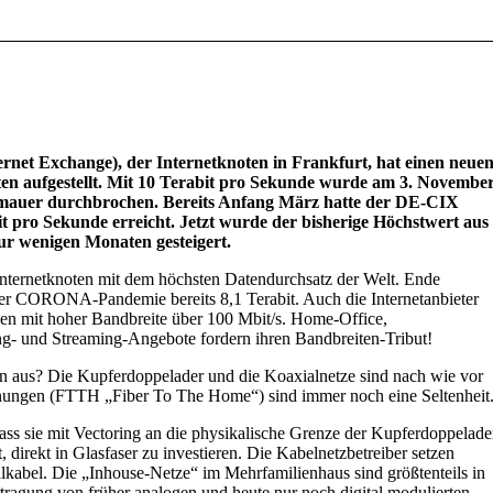
net Exchange), der Internetknoten in Frankfurt, hat einen neue
en aufgestellt. Mit 10 Terabit pro Sekunde wurde am 3. Novembe
llmauer durchbrochen. Bereits Anfang März hatte der DE-CIX
 pro Sekunde erreicht. Jetzt wurde der bisherige Höchstwert aus
r wenigen Monaten gesteigert.
 Internetknoten mit dem höchsten Datendurchsatz der Welt. Ende
r CORONA-Pandemie bereits 8,1 Terabit. Auch die Internetanbieter
en mit hoher Bandbreite über 100 Mbit/s. Home-Office,
- und Streaming-Angebote fordern ihren Bandbreiten-Tribut!
en aus? Die Kupferdoppelader und die Koaxialnetze sind nach wie vor
ohnungen (FTTH „Fiber To The Home“) sind immer noch eine Seltenheit
ass sie mit Vectoring an die physikalische Grenze der Kupferdoppelade
t, direkt in Glasfaser zu investieren. Die Kabelnetzbetreiber setzen
lkabel. Die „Inhouse-Netze“ im Mehrfamilienhaus sind größtenteils in
tragung von früher analogen und heute nur noch digital modulierten