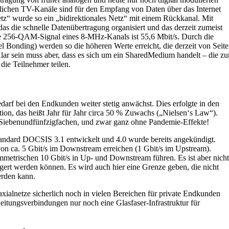
lichen TV-Kanäle sind für den Empfang von Daten über das Internet
z“ wurde so ein „bidirektionales Netz“ mit einem Rückkanal. Mit
s die schnelle Datenübertragung organisiert und das derzeit zumeist
he 256-QAM-Signal eines 8-MHz-Kanals ist 55,6 Mbit/s. Durch die
Bonding) werden so die höheren Werte erreicht, die derzeit von Seit
lar sein muss aber, dass es sich um ein SharedMedium handelt – die zu
die Teilnehmer teilen.
edarf bei den Endkunden weiter stetig anwächst. Dies erfolgte in den
ion, das heißt Jahr für Jahr circa 50 % Zuwachs („Nielsen‘s Law“).
m Siebenundfünfzigfachen, und zwar ganz ohne Pandemie-Effekte!
tandard DOCSIS 3.1 entwickelt und 4.0 wurde bereits angekündigt.
 von ca. 5 Gbit/s im Downstream erreichen (1 Gbit/s im Upstream).
metrischen 10 Gbit/s in Up- und Downstream führen. Es ist aber nicht
eigert werden können. Es wird auch hier eine Grenze geben, die nicht
erden kann.
xialnetze sicherlich noch in vielen Bereichen für private Endkunden
itungsverbindungen nur noch eine Glasfaser-Infrastruktur für